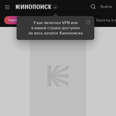
Войти
Онлайн-кинотеатр
Билеты в 
Смотреть кино
У вас включен VPN или
в вашей стране доступен
не весь каталог Кинопоиска