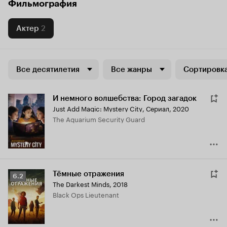
Фильмография
Актер
2
Все десятилетия
Все жанры
Сортировка
И немного волшебства: Город загадок
Just Add Magic: Mystery City
,
Сериал, 2020
The Aquarium Security Guard
Тёмные отражения
Рейтинг
6.2
The Darkest Minds
,
2018
Кинопоиска
Black Ops Lieutenant
6.2