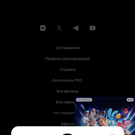
Соглашение
Правила рекомендаций
Справка
Кинопоиск PRO
Все фильмы
Все сериалы
РЕКЛАМА
Что посмотреть
Афиша
Музыка