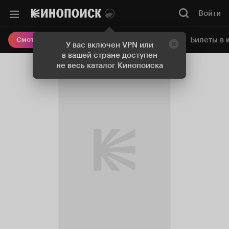
Войти
Онлайн-кинотеатр
Билеты в 
Смотреть кино
У вас включен VPN или
в вашей стране доступен
не весь каталог Кинопоиска