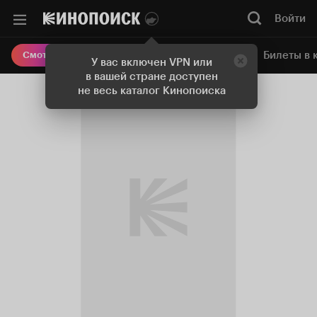
Войти
Онлайн-кинотеатр
Билеты в 
Смотреть кино
У вас включен VPN или
в вашей стране доступен
не весь каталог Кинопоиска