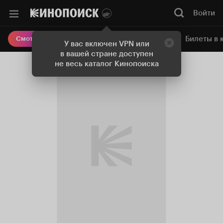
Войти
Онлайн-кинотеатр
Билеты в 
Смотреть кино
У вас включен VPN или
в вашей стране доступен
не весь каталог Кинопоиска