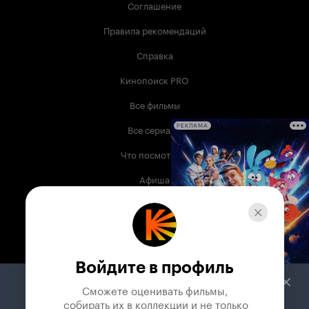
Соглашение
Правила рекомендаций
Справка
Кинопоиск PRO
Все фильмы
Все сериалы
РЕКЛАМА
Что посмотреть
Афиша
Музыка
Телепрограмма
Книги
Войдите в профиль
Служба поддержки
Сможете оценивать фильмы,

 собирать их в коллекции и не только