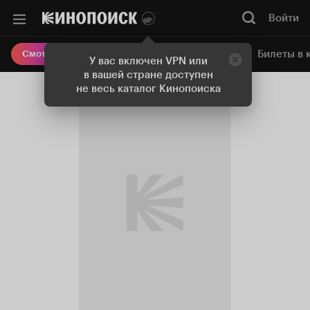
Войти
Онлайн-кинотеатр
Билеты в 
Смотреть кино
У вас включен VPN или
в вашей стране доступен
не весь каталог Кинопоиска