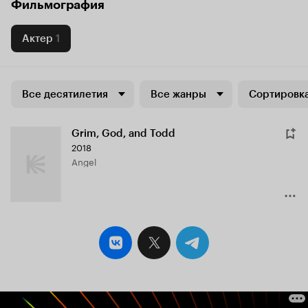
Фильмография
Актер
1
Все десятилетия
Все жанры
Сортировка
Grim, God, and Todd
2018
Angel