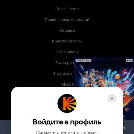
Соглашение
Правила рекомендаций
Справка
Кинопоиск PRO
Все фильмы
Все сериалы
РЕКЛАМА
Что посмотреть
Афиша
Музыка
Телепрограмма
Книги
Войдите в профиль
Служба поддержки
Сможете оценивать фильмы,
