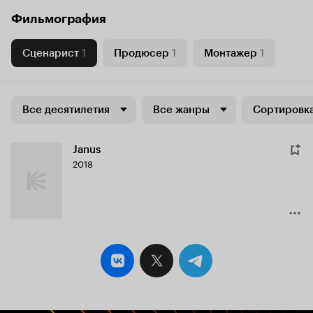
Фильмография
Сценарист
1
Продюсер
1
Монтажер
1
Все десятилетия
Все жанры
Сортировка
Janus
2018