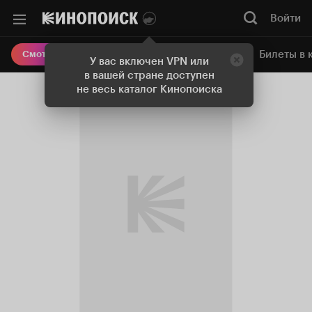
Войти
Онлайн-кинотеатр
Билеты в 
Смотреть кино
У вас включен VPN или
в вашей стране доступен
не весь каталог Кинопоиска