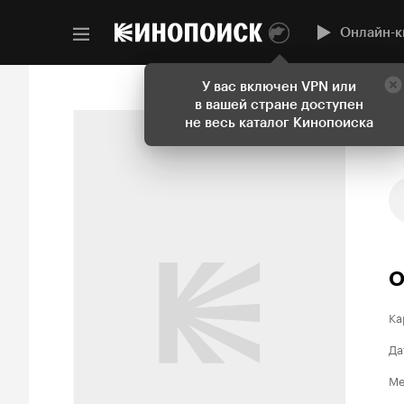
Онлайн-к
У вас включен VPN или
в вашей стране доступен
не весь каталог Кинопоиска
О
Ка
Да
Ме