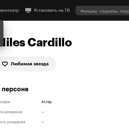
инотеатр
Установить на ТВ
Miles Cardillo
Любимая звезда
 персоне
рьера
Актер
та рождения
—
сто рождения
—