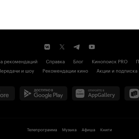
а рекомендаций
Справка
Блог
Кинопоиск PRO
П
Передачи и шоу
Рекомендации кино
Акции и подписка
Телепрограмма
Музыка
Афиша
Книги