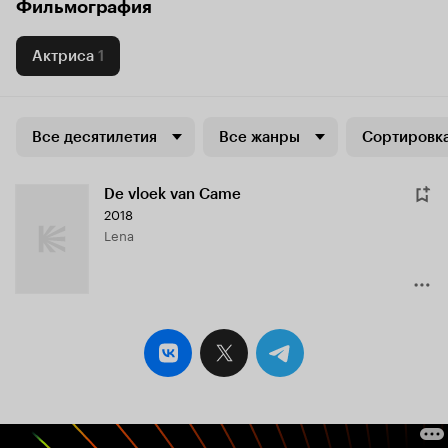
Фильмография
Актриса
1
Все десятилетия
Все жанры
Сортировка
De vloek van Came
2018
Lena