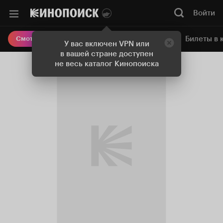
Войти
Онлайн-кинотеатр
Билеты в 
Смотреть кино
У вас включен VPN или
в вашей стране доступен
не весь каталог Кинопоиска