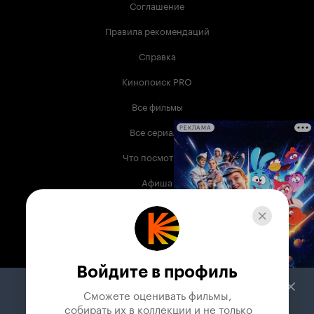
Соглашение
Правила рекомендаций
Справка
Кинопоиск PRO
Все фильмы
Все сериалы
РЕКЛАМА
Что посмотреть
Афиша
Музыка
Телепрограмма
Книги
Войдите в профиль
Служба поддержки
Сможете оценивать фильмы,

 собирать их в коллекции и не только