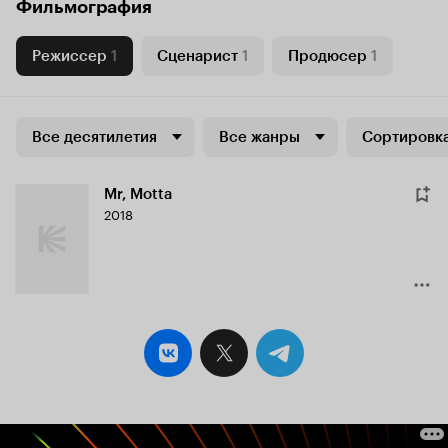
Фильмография
Режиссер
1
Сценарист
1
Продюсер
1
Все десятилетия
Все жанры
Сортировка
Mr, Motta
2018