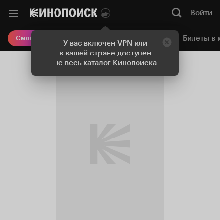
Войти
Онлайн-кинотеатр
Билеты в 
Смотреть кино
У вас включен VPN или
в вашей стране доступен
не весь каталог Кинопоиска