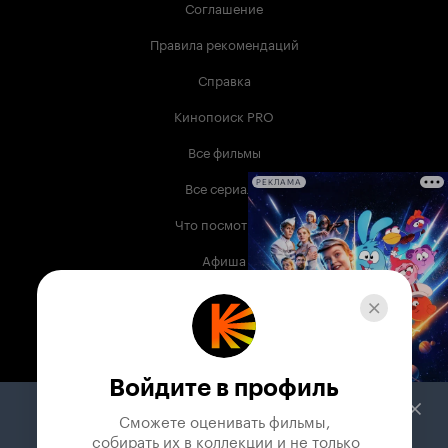
Соглашение
Правила рекомендаций
Справка
Кинопоиск PRO
Все фильмы
Все сериалы
РЕКЛАМА
Что посмотреть
Афиша
Музыка
Телепрограмма
Книги
Войдите в профиль
Служба поддержки
Сможете оценивать фильмы,

 собирать их в коллекции и не только