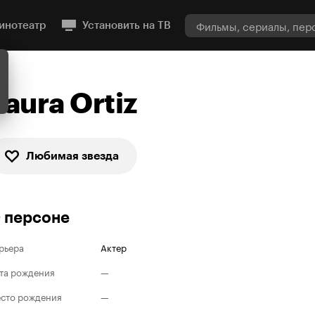
инотеатр
Установить на ТВ
Laura Ortiz
Любимая звезда
 персоне
рьера
Актер
та рождения
—
сто рождения
—