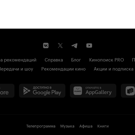
а рекомендаций
Справка
Блог
Кинопоиск PRO
П
Передачи и шоу
Рекомендации кино
Акции и подписка
Телепрограмма
Музыка
Афиша
Книги