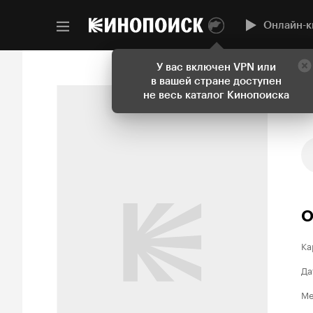
Онлайн-к
У вас включен VPN или
в вашей стране доступен
не весь каталог Кинопоиска
О
Ка
Да
Ме