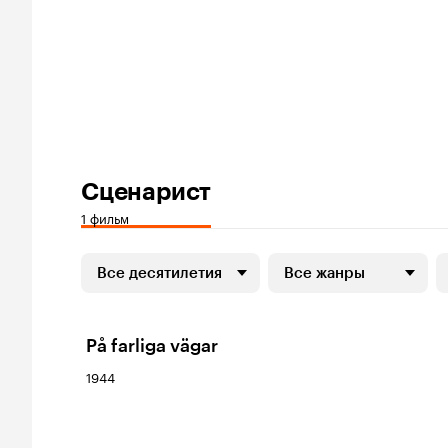
Сценарист
1 фильм
Все десятилетия
Все жанры
På farliga vägar
1944