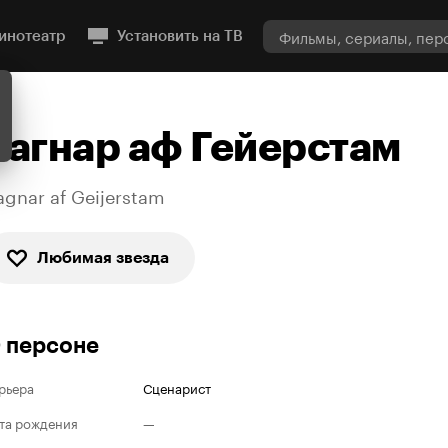
инотеатр
Установить на ТВ
Рагнар аф Гейерстам
agnar af Geijerstam
Любимая звезда
 персоне
рьера
Сценарист
та рождения
—