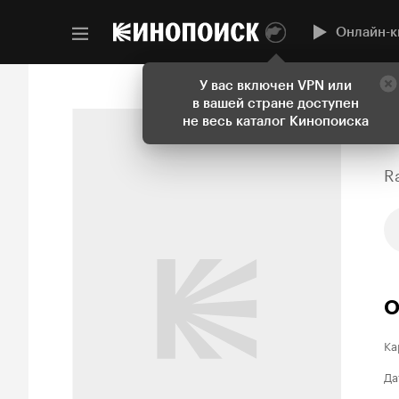
Онлайн-к
У вас включен VPN или
в вашей стране доступен
не весь каталог Кинопоиска
R
О
Ка
Да