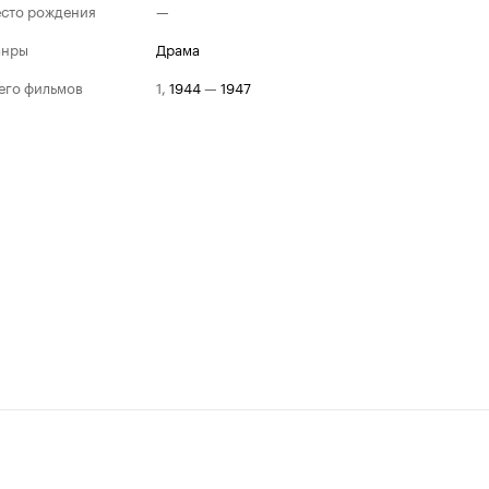
сто рождения
—
анры
драма
его фильмов
1
,
1944
—
1947