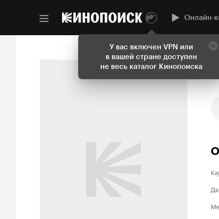
Онлайн-к
У вас включен VPN или
в вашей стране доступен
не весь каталог Кинопоиска
О
Ка
Да
Ме