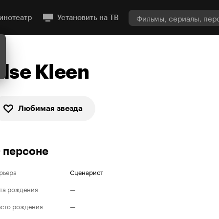
инотеатр
Установить на ТВ
Else Kleen
Любимая звезда
 персоне
рьера
Сценарист
та рождения
—
сто рождения
—