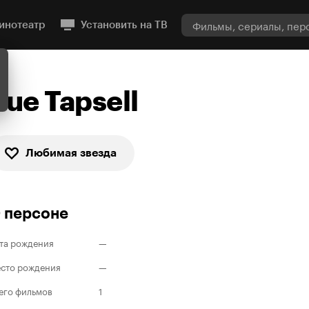
инотеатр
Установить на ТВ
Sue Tapsell
Любимая звезда
 персоне
та рождения
—
сто рождения
—
его фильмов
1