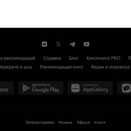
а рекомендаций
Справка
Блог
Кинопоиск PRO
П
Передачи и шоу
Рекомендации кино
Акции и подписка
Телепрограмма
Музыка
Афиша
Книги