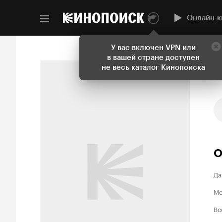
Онлайн-к
У вас включен VPN или
в вашей стране доступен
не весь каталог Кинопоиска
О
Да
Ме
Вс