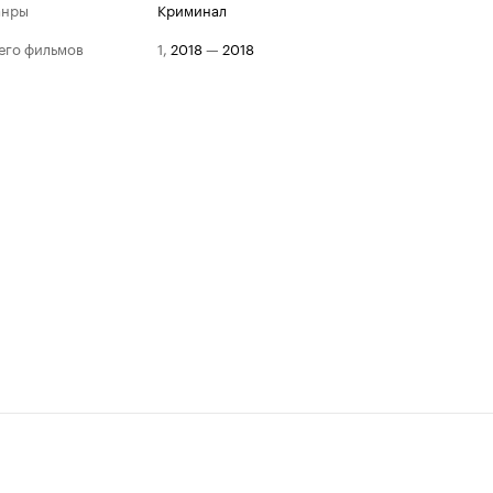
анры
криминал
его фильмов
1
,
2018
—
2018