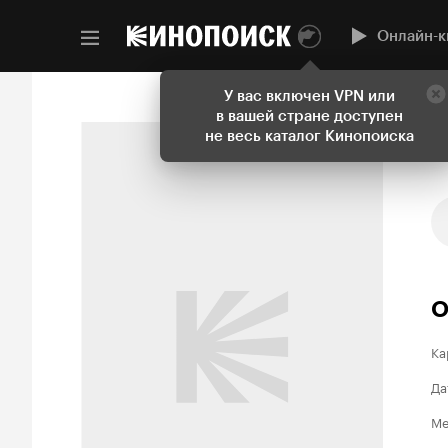
Онлайн-к
У вас включен VPN или
в вашей стране доступен
не весь каталог Кинопоиска
О
Ка
Да
Ме