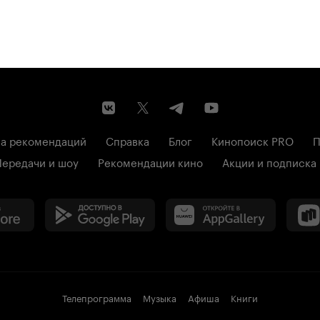
а рекомендаций
Справка
Блог
Кинопоиск PRO
П
Передачи и шоу
Рекомендации кино
Акции и подписка
Телепрограмма
Музыка
Афиша
Книги