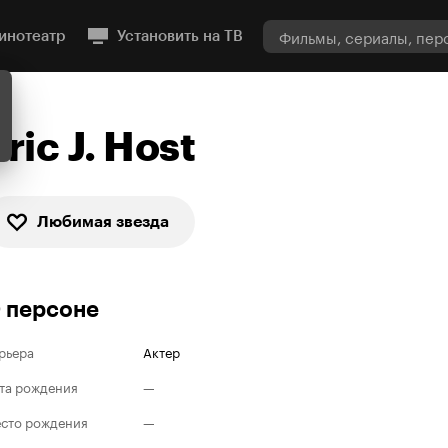
инотеатр
Установить на ТВ
Eric J. Host
Любимая звезда
 персоне
рьера
Актер
та рождения
—
сто рождения
—