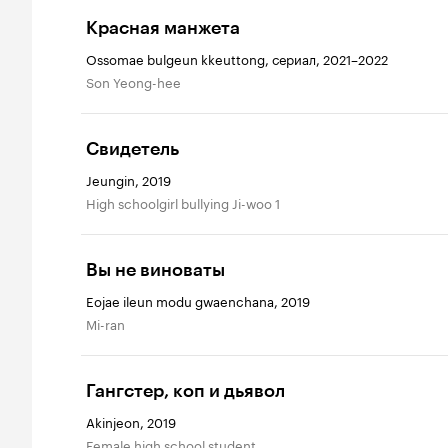
Красная манжета
Ossomae bulgeun kkeuttong, сериал, 2021–2022
Son Yeong-hee
Свидетель
Jeungin, 2019
High schoolgirl bullying Ji-woo 1
Вы не виноваты
Eojae ileun modu gwaenchana, 2019
Mi-ran
Гангстер, коп и дьявол
Akinjeon, 2019
Female high school student