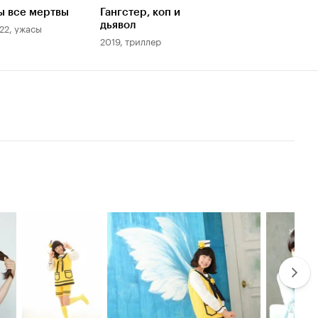
ы все мертвы
Гангстер, коп и
дьявол
22, ужасы
2019, триллер