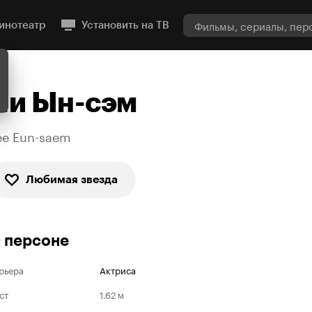
инотеатр
Установить на ТВ
Ли Ын-сэм
ee Eun-saem
Любимая звезда
 персоне
рьера
Актриса
ст
1.62 м