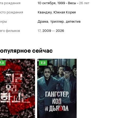
та рождения
10 октября
,
1999
•
Весы
•
26 лет
сто рождения
Кванджу
,
Южная Корея
анры
драма
,
триллер
,
детектив
его фильмов
17
,
2009
—
2026
опулярное сейчас
Рейтинг
Рейтинг
7.3
7.3
Кинопоиска
Кинопоиска
.3
7.3