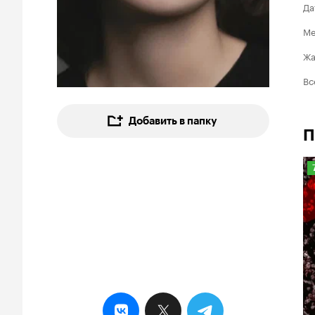
Да
Ме
Ж
Вс
Добавить в папку
П
7