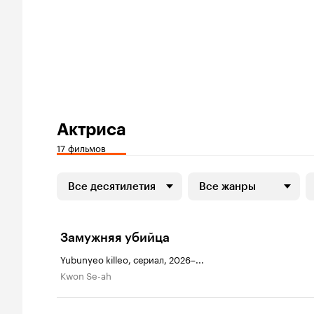
Актриса
17 фильмов
Все десятилетия
Все жанры
Замужняя убийца
Yubunyeo killeo, сериал, 2026–...
Kwon Se-ah