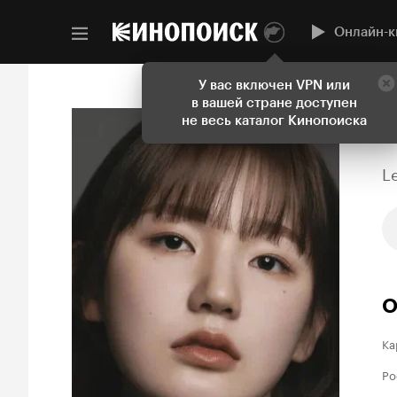
Онлайн-к
У вас включен VPN или
в вашей стране доступен
не весь каталог Кинопоиска
L
О
Ка
Ро