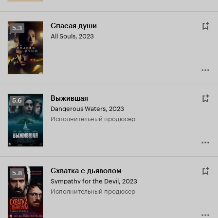
Спасая души
Рейтинг
5.3
All Souls
,
2023
Кинопоиска
5.3
Выжившая
Рейтинг
5.6
Dangerous Waters
,
2023
Кинопоиска
исполнительный продюсер
5.6
Схватка с дьяволом
Рейтинг
5.8
Sympathy for the Devil
,
2023
Кинопоиска
исполнительный продюсер
5.8