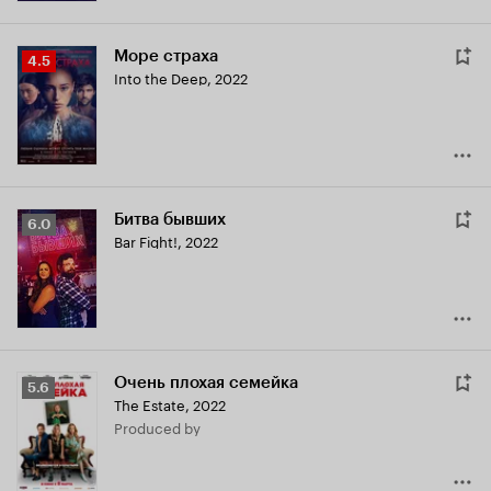
Море страха
Рейтинг
4.5
Into the Deep
,
2022
Кинопоиска
4.5
Битва бывших
Рейтинг
6.0
Bar Fight!
,
2022
Кинопоиска
6.0
Очень плохая семейка
Рейтинг
5.6
The Estate
,
2022
Кинопоиска
produced by
5.6