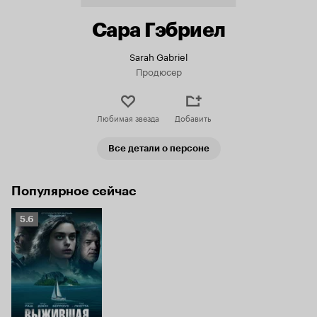
Сара Гэбриел
Sarah Gabriel
Продюсер
Любимая звезда
Добавить
Все детали о персоне
Популярное сейчас
Рейтинг
5.6
Кинопоиска
5.6