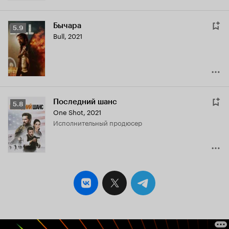
Бычара
Рейтинг
5.9
Bull
,
2021
Кинопоиска
5.9
Последний шанс
Рейтинг
5.8
One Shot
,
2021
Кинопоиска
исполнительный продюсер
5.8