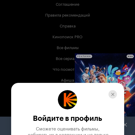
Соглашение
Правила рекомендаций
Справка
Кинопоиск PRO
Все фильмы
Все сериалы
РЕКЛАМА
Что посмотреть
Афиша
Музыка
Телепрограмма
Книги
Войдите в профиль
Служба поддержки
Сможете оценивать фильмы,

 собирать их в коллекции и не только