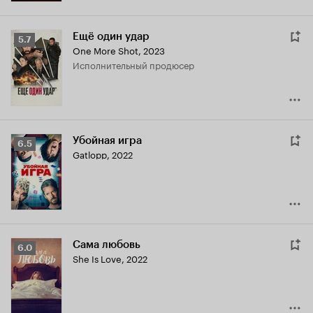
Ещё один удар
Рейтинг
5.7
One More Shot
,
2023
Кинопоиска
исполнительный продюсер
5.7
Убойная игра
Рейтинг
6.5
Gatlopp
,
2022
Кинопоиска
6.5
Сама любовь
Рейтинг
6.0
She Is Love
,
2022
Кинопоиска
6.0