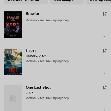
Brawler
исполнительный продюсер
Пасть
Рейтинг
5.1
Hungry
,
2026
Кинопоиска
исполнительный продюсер
5.1
One Last Shot
2026
исполнительный продюсер