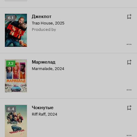
Джекпот
Рейтинг
6.1
Trap House
,
2025
Кинопоиска
produced by
6.1
Мармелад
Рейтинг
7.2
Marmalade
,
2024
Кинопоиска
7.2
Чокнутые
Рейтинг
6.4
Riff Raff
,
2024
Кинопоиска
6.4