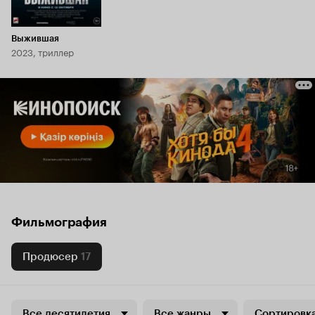
Выжившая
2023, триллер
Фильмография
Продюсер
17
Все десятилетия
Все жанры
Сортировка