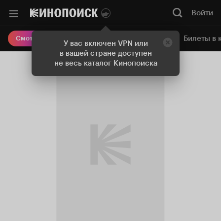
Войти
Онлайн-кинотеатр
Билеты в 
Смотреть кино
У вас включен VPN или
в вашей стране доступен
не весь каталог Кинопоиска