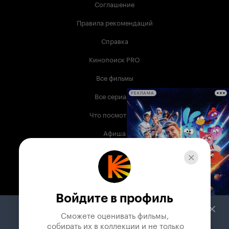
Соглашение
Правила рекомендаций
Справка
Кинопоиск PRO
Все фильмы
Все сериалы
РЕКЛАМА
Что посмотреть
Афиша
Музыка
Телепрограмма
Книги
Войдите в профиль
Служба поддержки
Сможете оценивать фильмы,

 собирать их в коллекции и не только