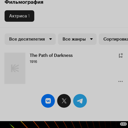
Фильмография
Актриса
1
Все десятилетия
Все жанры
Сортировка
The Path of Darkness
1916