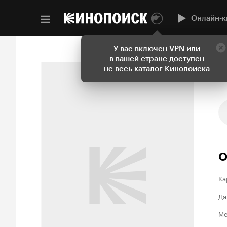
Онлайн-к
У вас включен VPN или
в вашей стране доступен
не весь каталог Кинопоиска
О
Ка
Да
Ме