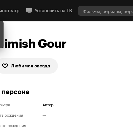
инотеатр
Установить на ТВ
Nimish Gour
Любимая звезда
 персоне
рьера
Актер
та рождения
—
сто рождения
—