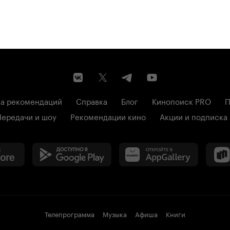
а рекомендаций
Справка
Блог
Кинопоиск PRO
П
Передачи и шоу
Рекомендации кино
Акции и подписка
Телепрограмма
Музыка
Афиша
Книги