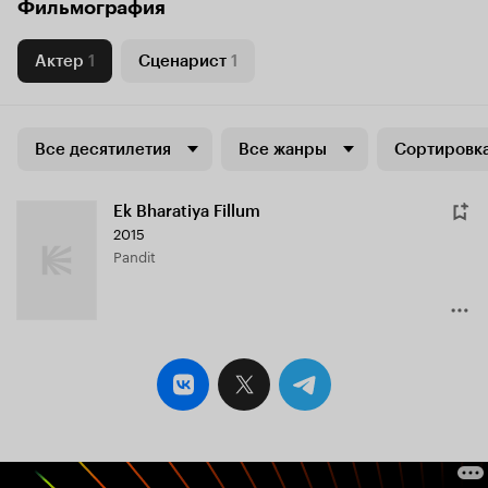
Фильмография
Актер
1
Сценарист
1
Все десятилетия
Все жанры
Сортировка
Ek Bharatiya Fillum
2015
Pandit