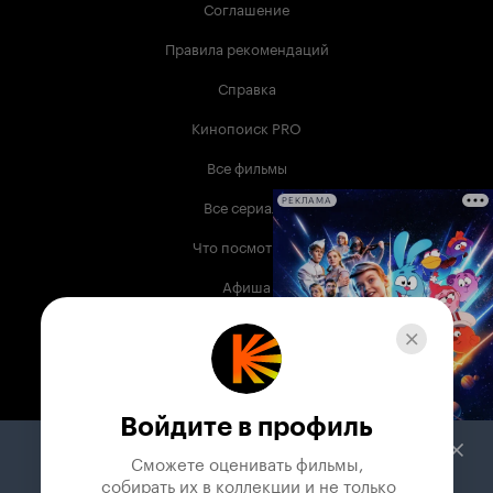
Соглашение
Правила рекомендаций
Справка
Кинопоиск PRO
Все фильмы
Все сериалы
РЕКЛАМА
Что посмотреть
Афиша
Музыка
Телепрограмма
Книги
Войдите в профиль
Служба поддержки
Сможете оценивать фильмы,

 собирать их в коллекции и не только