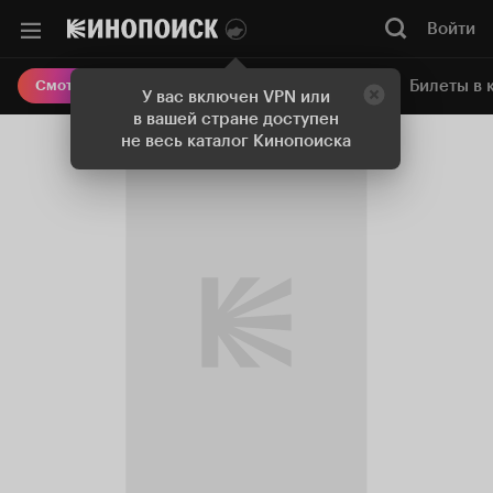
Войти
Онлайн-кинотеатр
Билеты в 
Смотреть кино
У вас включен VPN или
в вашей стране доступен
не весь каталог Кинопоиска