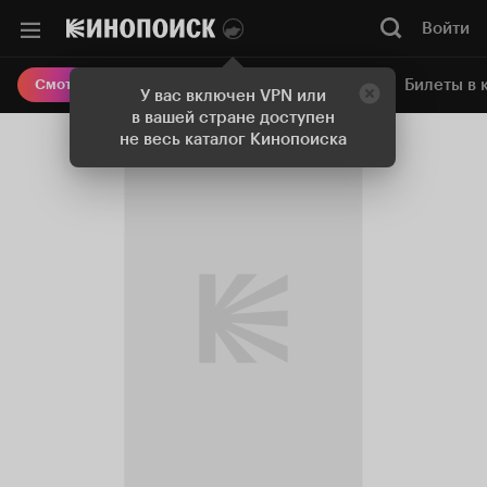
Войти
Онлайн-кинотеатр
Билеты в 
Смотреть кино
У вас включен VPN или
в вашей стране доступен
не весь каталог Кинопоиска