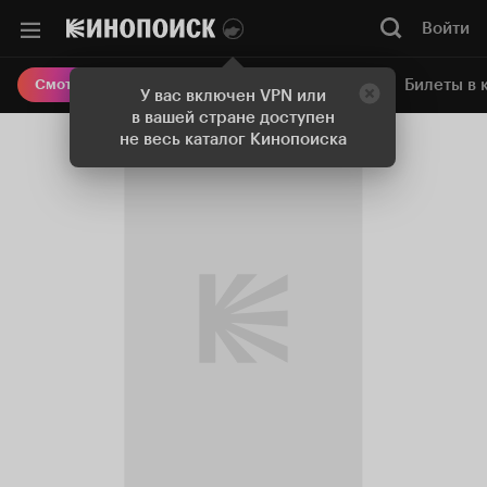
Войти
Онлайн-кинотеатр
Билеты в 
Смотреть кино
У вас включен VPN или
в вашей стране доступен
не весь каталог Кинопоиска