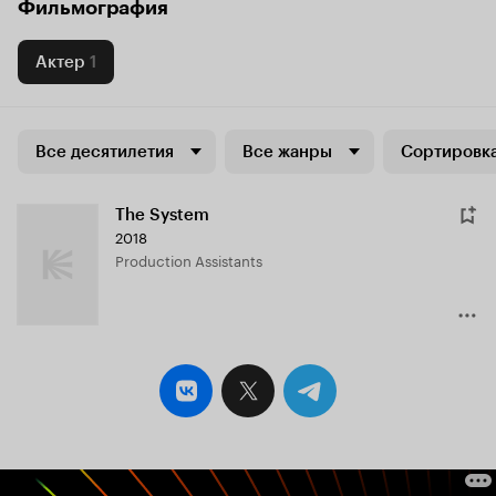
Фильмография
Актер
1
Все десятилетия
Все жанры
Сортировка
The System
2018
Production Assistants