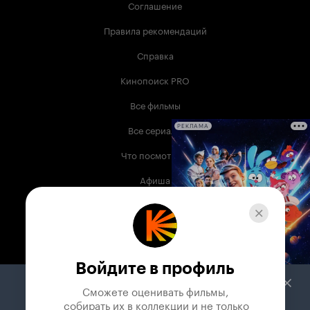
Соглашение
Правила рекомендаций
Справка
Кинопоиск PRO
Все фильмы
Все сериалы
РЕКЛАМА
Что посмотреть
Афиша
Музыка
Телепрограмма
Книги
Войдите в профиль
Служба поддержки
Сможете оценивать фильмы,

 собирать их в коллекции и не только