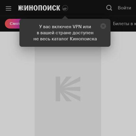
Войти
Онлайн-кинотеатр
Билеты в 
Смотреть кино
У вас включен VPN или
в вашей стране доступен
не весь каталог Кинопоиска