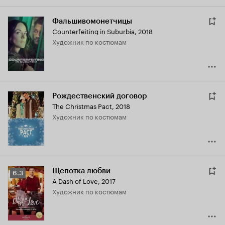
Фальшивомонетчицы
Counterfeiting in Suburbia
,
2018
Художник по костюмам
Рождественский договор
The Christmas Pact
,
2018
Художник по костюмам
Щепотка любви
Рейтинг
6.3
A Dash of Love
,
2017
Кинопоиска
Художник по костюмам
6.3