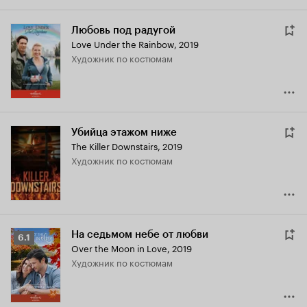
Любовь под радугой
Love Under the Rainbow
,
2019
Художник по костюмам
Убийца этажом ниже
The Killer Downstairs
,
2019
Художник по костюмам
На седьмом небе от любви
Рейтинг
6.1
Over the Moon in Love
,
2019
Кинопоиска
Художник по костюмам
6.1