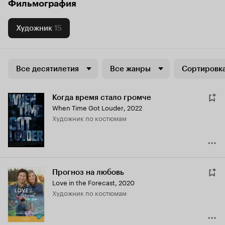
Фильмография
Художник
15
Все десятилетия
Все жанры
Сортировка
Когда время стало громче
When Time Got Louder
,
2022
Художник по костюмам
Прогноз на любовь
Love in the Forecast
,
2020
Художник по костюмам