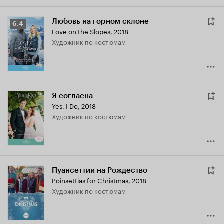
Любовь на горном склоне
Рейтинг
6.4
Love on the Slopes
,
2018
Кинопоиска
Художник по костюмам
6.4
Я согласна
Yes, I Do
,
2018
Художник по костюмам
Пуансеттии на Рождество
Poinsettias for Christmas
,
2018
Художник по костюмам