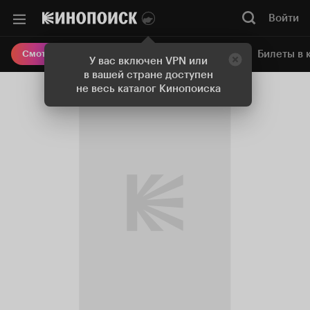
Войти
Онлайн-кинотеатр
Билеты в 
Смотреть кино
У вас включен VPN или
в вашей стране доступен
не весь каталог Кинопоиска