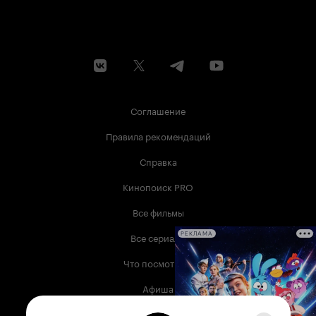
Соглашение
Правила рекомендаций
Справка
Кинопоиск PRO
Все фильмы
Все сериалы
РЕКЛАМА
Что посмотреть
Афиша
Музыка