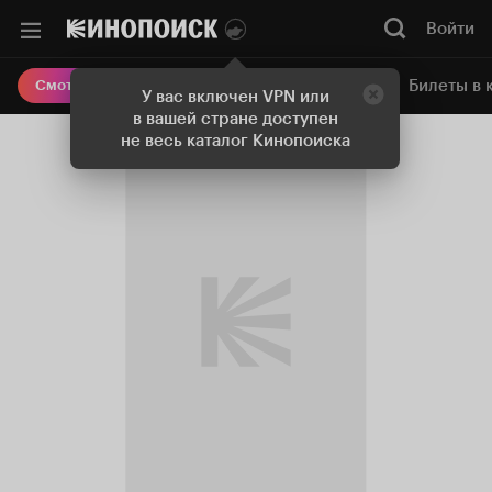
Войти
Онлайн-кинотеатр
Билеты в 
Смотреть кино
У вас включен VPN или
в вашей стране доступен
не весь каталог Кинопоиска