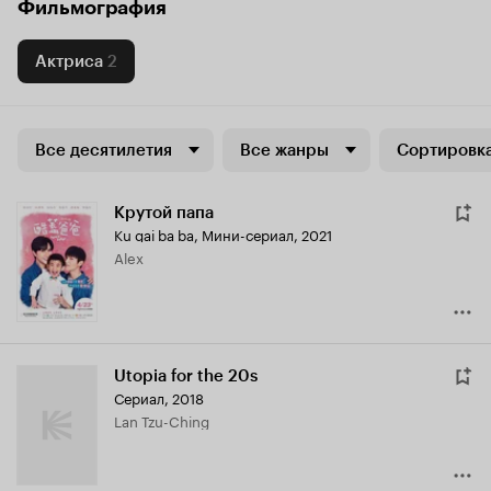
Фильмография
Актриса
2
Все десятилетия
Все жанры
Сортировка
Крутой папа
Ku gai ba ba
,
Мини-сериал, 2021
Alex
Utopia for the 20s
Сериал, 2018
Lan Tzu-Ching