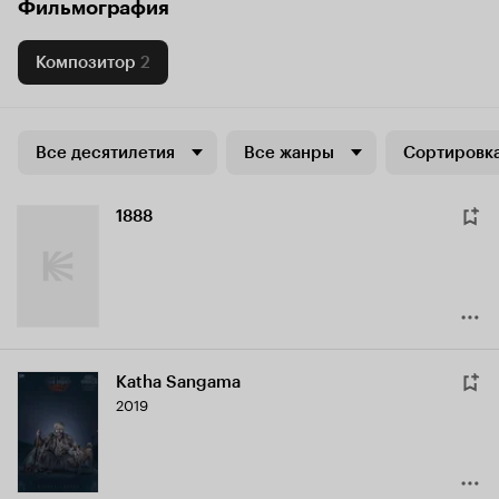
Фильмография
Композитор
2
Все десятилетия
Все жанры
Сортировка
1888
Katha Sangama
2019