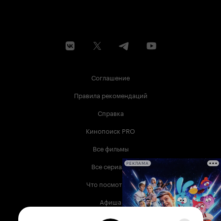
Соглашение
Правила рекомендаций
Справка
Кинопоиск PRO
Все фильмы
Все сериалы
РЕКЛАМА
Что посмотреть
Афиша
Музыка