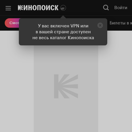
Войти
Онлайн-кинотеатр
Билеты в 
Смотреть кино
У вас включен VPN или
в вашей стране доступен
не весь каталог Кинопоиска