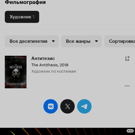
Фильмография
Художник
1
Все десятилетия
Все жанры
Сортировка
Антитезис
The Antithesis
,
2018
Художник по костюмам