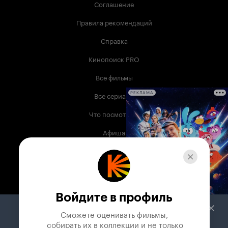
Соглашение
Правила рекомендаций
Справка
Кинопоиск PRO
Все фильмы
Все сериалы
РЕКЛАМА
Что посмотреть
Афиша
Музыка
Телепрограмма
Книги
Войдите в профиль
Служба поддержки
Сможете оценивать фильмы,

 собирать их в коллекции и не только