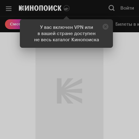
Войти
Онлайн-кинотеатр
Билеты в 
Смотреть кино
У вас включен VPN или
в вашей стране доступен
не весь каталог Кинопоиска