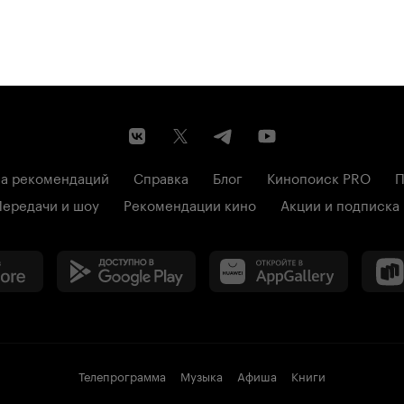
а рекомендаций
Справка
Блог
Кинопоиск PRO
П
Передачи и шоу
Рекомендации кино
Акции и подписка
Телепрограмма
Музыка
Афиша
Книги