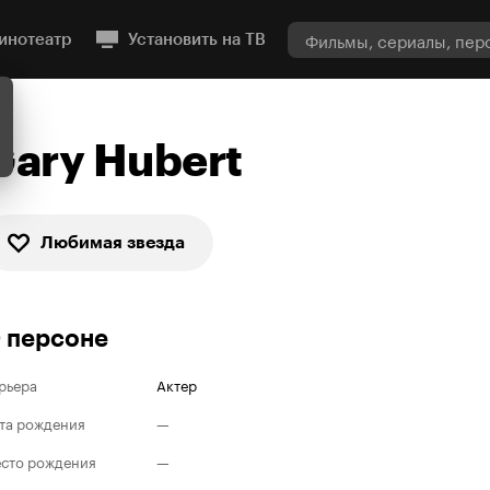
инотеатр
Установить на ТВ
Gary Hubert
Любимая звезда
 персоне
рьера
Актер
та рождения
—
сто рождения
—