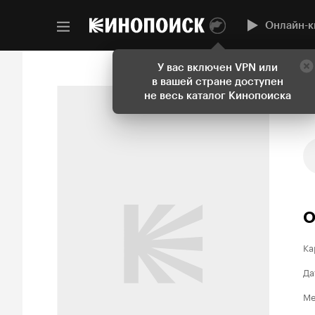
Онлайн-к
У вас включен VPN или
в вашей стране доступен
не весь каталог Кинопоиска
О
Ка
Да
Ме