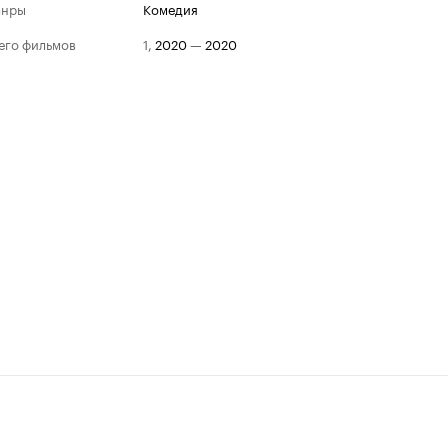
анры
комедия
его фильмов
1
,
2020
—
2020