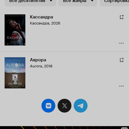
Все десятилетия
Все жанры
Сортировка
Кассандра
Кассандра
,
2026
Аврора
Aurora
,
2018