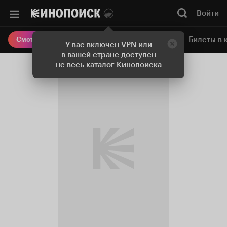
Войти
Онлайн-кинотеатр
Билеты в 
Смотреть кино
У вас включен VPN или
в вашей стране доступен
не весь каталог Кинопоиска