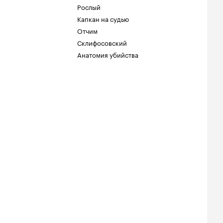
Рослый
Капкан на судью
Отчим
Склифосовский
Анатомия убийства