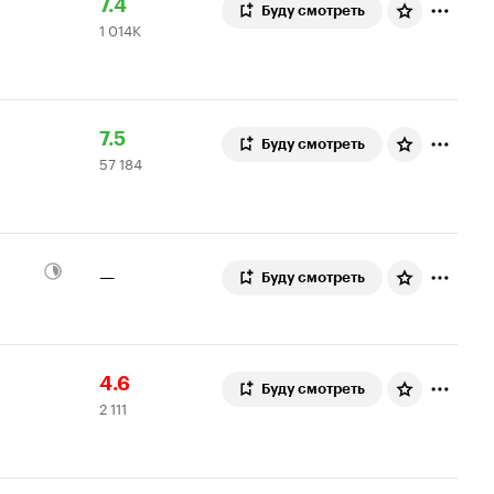
Рейтинг
1
7.4
Буду смотреть
1 014K
Кинопоиска
014
7.4
336
оценок
Рейтинг
57
7.5
Буду смотреть
57 184
Кинопоиска
184
7.5
оценки
—
Буду смотреть
Рейтинг
2
4.6
Буду смотреть
2 111
Кинопоиска
111
4.6
оценок