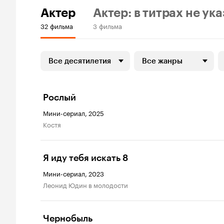
Актер
Актер: в титрах не ук
32 фильма
3 фильма
Все десятилетия
Все жанры
Рослый
Мини-сериал, 2025
Костя
Я иду тебя искать 8
Мини-сериал, 2023
Леонид Юдин в молодости
Чернобыль