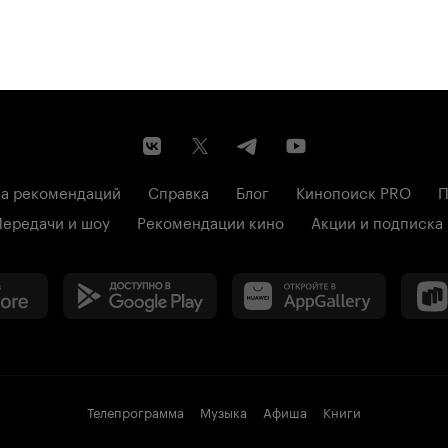
а рекомендаций
Справка
Блог
Кинопоиск PRO
П
Передачи и шоу
Рекомендации кино
Акции и подписка
Телепрограмма
Музыка
Афиша
Книги