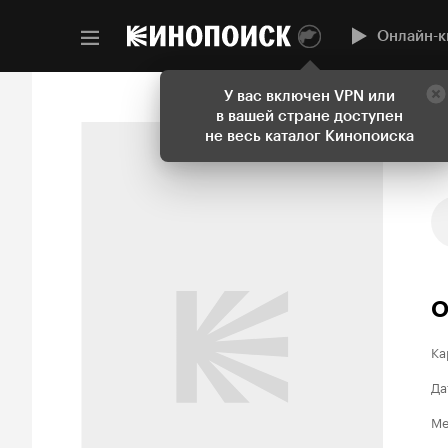
Онлайн-к
У вас включен VPN или
в вашей стране доступен
не весь каталог Кинопоиска
О
Ка
Да
Ме