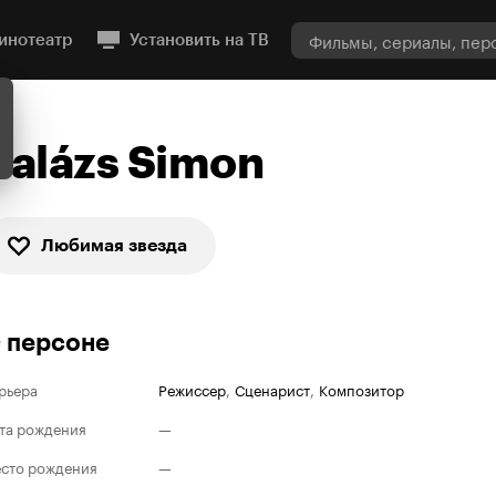
инотеатр
Установить на ТВ
Balázs Simon
Любимая звезда
 персоне
рьера
Режиссер
,
Сценарист
,
Композитор
та рождения
—
сто рождения
—