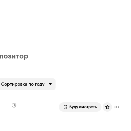
позитор
Сортировка по году
—
Буду смотреть