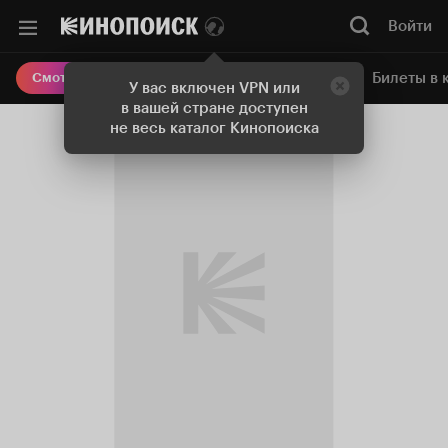
Войти
Онлайн-кинотеатр
Билеты в 
Смотреть кино
У вас включен VPN или
в вашей стране доступен
не весь каталог Кинопоиска