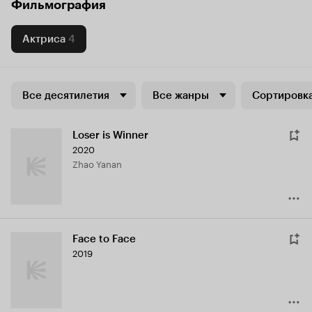
Фильмография
Актриса
4
Все десятилетия
Все жанры
Сортировка
Loser is Winner
2020
Zhao Yanan
Face to Face
2019