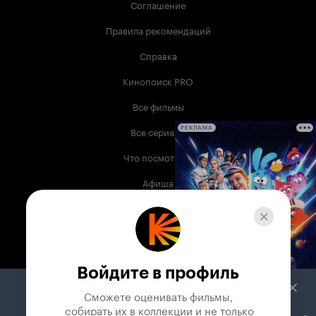
Соглашение
Правила рекомендаций
Справка
Кинопоиск PRO
Все фильмы
Все сериалы
РЕКЛАМА
Что посмотреть
Афиша
Музыка
Телепрограмма
Книги
Войдите в профиль
Служба поддержки
Сможете оценивать фильмы,

 собирать их в коллекции и не только