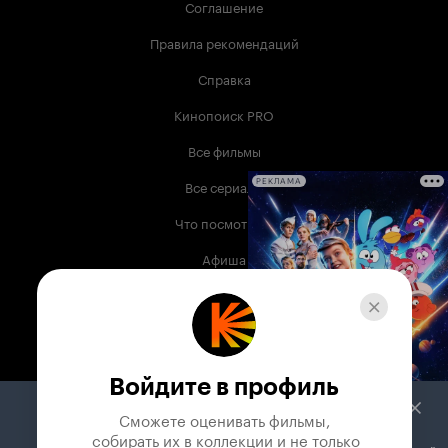
Соглашение
Правила рекомендаций
Справка
Кинопоиск PRO
Все фильмы
Все сериалы
РЕКЛАМА
Что посмотреть
Афиша
Музыка
Телепрограмма
Книги
Войдите в профиль
Служба поддержки
Сможете оценивать фильмы,

 собирать их в коллекции и не только