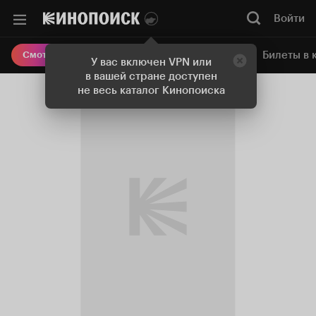
Войти
Онлайн-кинотеатр
Билеты в 
Смотреть кино
У вас включен VPN или
в вашей стране доступен
не весь каталог Кинопоиска