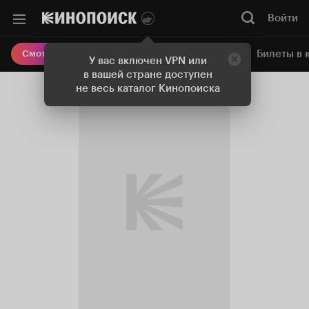
Войти
Онлайн-кинотеатр
Билеты в 
Смотреть кино
У вас включен VPN или
в вашей стране доступен
не весь каталог Кинопоиска