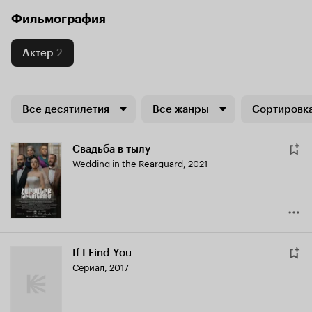
Фильмография
Актер
2
Все десятилетия
Все жанры
Сортировка
Свадьба в тылу
Wedding in the Rearguard
,
2021
If I Find You
Сериал, 2017