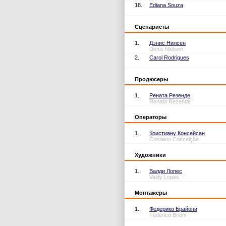
18.
Ediana Souza
Сценаристы
1.
Дэнис Нилсен
Denis Nielsen
2.
Carol Rodrigues
Продюсеры
1.
Рената Резенде
Renata Rezende
Операторы
1.
Кристиану Консейсан
Cristiano Conceição
Художники
1.
Валди Лопес
Valdy Lopes
Монтажеры
1.
Федерико Брайони
Federico Brioni