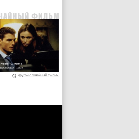
 невыполнима
Impossible, 1996
другой случайный фильм