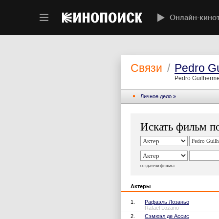
Онлайн-кино
Связи
/
Pedro G
Pedro Guilherm
Личное дело »
Искать фильм по
создатели фильма
Актеры
1.
Рафаэль Лозаньо
Rafael Lozano
2.
Сэмюэл де Ассис