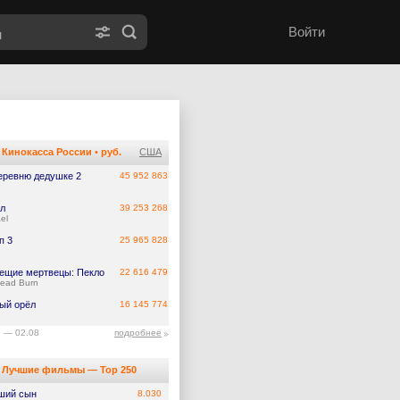
Войти
Кинокасса России
•
руб.
США
еревню дедушке 2
45 952 863
л
39 253 268
el
п 3
25 965 828
ещие мертвецы: Пекло
22 616 479
Dead Burn
ый орёл
16 145 774
7 — 02.08
подробнее
Лучшие фильмы — Top 250
ший сын
8.030