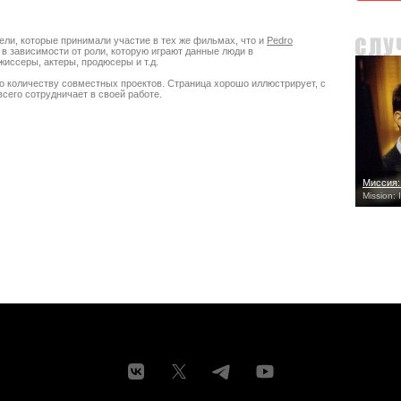
ели, которые принимали участие в тех же фильмах, что и
Pedro
, в зависимости от роли, которую играют данные люди в
ссеры, актеры, продюсеры и т.д.
о количеству совместных проектов. Страница хорошо иллюстрирует, с
сего сотрудничает в своей работе.
Миссия:
Mission: 