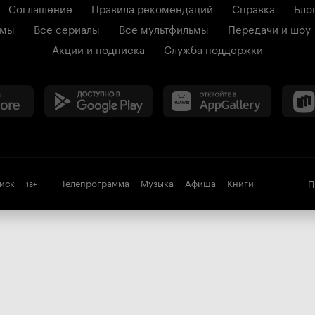
Соглашение
Правила рекомендаций
Справка
Бло
ьмы
Все сериалы
Все мультфильмы
Передачи и шоу
Акции и подписка
Служба поддержки
иск
Телепрограмма
Музыка
Афиша
Книги
П
18
+