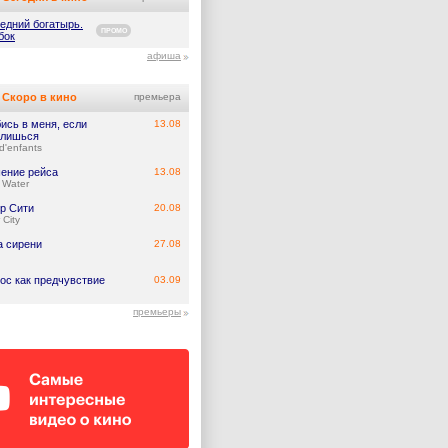
едний богатырь.
ПРОМО
бок
афиша
Скоро в кино
премьера
ись в меня, если
13.08
лишься
d'enfants
ение рейса
13.08
 Water
р Сити
20.08
 City
а сирени
27.08
ос как предчувствие
03.09
премьеры