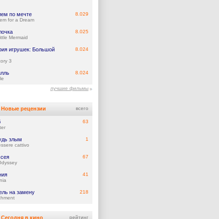
ием по мечте
8.029
em for a Dream
лочка
8.025
ittle Mermaid
рия игрушек: Большой
8.024
tory 3
илль
8.024
le
лучшие фильмы
Новые рецензии
всего
б
63
ter
удь злым
1
ssere cattivo
сея
67
Odyssey
ния
41
nia
ель на замену
218
chment
Сегодня в кино
рейтинг