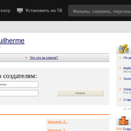
театр
Установить на ТВ
uilherme
e
Что это за список?
1.
На д
2.
Майк
Micha
 создателям:
3.
Холо
4.
Злов
Evil 
5.
Стар
31.0
фильмов: 3...
238.
Стар
фильмов: 3...