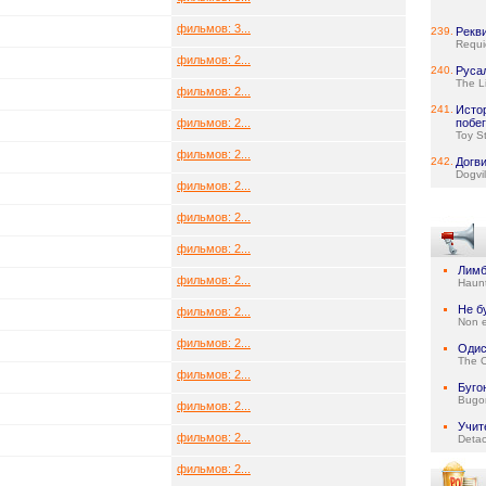
фильмов: 3...
239.
Рекв
Requi
фильмов: 2...
240.
Руса
The L
фильмов: 2...
241.
Исто
фильмов: 2...
побег
Toy S
фильмов: 2...
242.
Догв
Dogvil
фильмов: 2...
фильмов: 2...
фильмов: 2...
Лим
фильмов: 2...
Haun
Не б
фильмов: 2...
Non e
фильмов: 2...
Одис
The 
фильмов: 2...
Буго
Bugo
фильмов: 2...
Учит
фильмов: 2...
Deta
фильмов: 2...