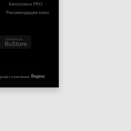
г
Кинопоиск PRO
Рекомендации кино
роект компании