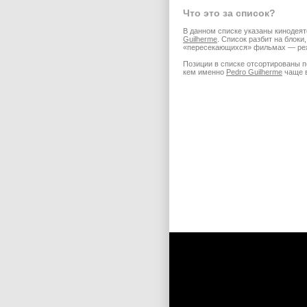
Что это за список?
В данном списке указаны кинодеят
Guilherme
. Список разбит на блоки
«пересекающихся» фильмах — режи
Позиции в списке отсортированы п
кем именно
Pedro Guilherme
чаще в