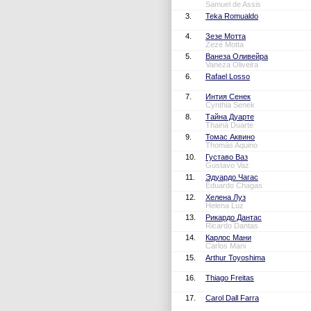
Samuel de Assis
3.
Teka Romualdo
4.
Зезе Мотта
Zezé Motta
5.
Ванеза Оливейра
Vaneza Oliveira
6.
Rafael Losso
7.
Интия Сенек
Cynthia Senek
8.
Тайна Дуарте
Thainá Duarte
9.
Томас Аквино
Thomás Aquino
10.
Густаво Ваз
Gustavo Vaz
11.
Эдуардо Чагас
Eduardo Chagas
12.
Хелена Луз
Helena Luz
13.
Рикардо Дантас
Ricardo Dantas
14.
Карлос Мани
Carlos Mani
15.
Arthur Toyoshima
16.
Thiago Freitas
17.
Carol Dall Farra