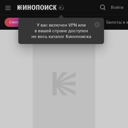
Войти
Онлайн-кинотеатр
Билеты в 
Смотреть кино
У вас включен VPN или
в вашей стране доступен
не весь каталог Кинопоиска