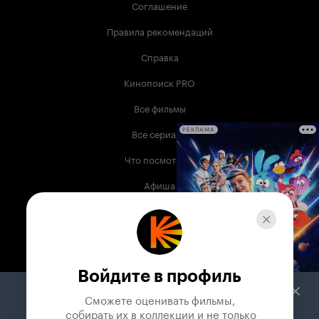
Соглашение
Правила рекомендаций
Справка
Кинопоиск PRO
Все фильмы
Все сериалы
РЕКЛАМА
Что посмотреть
Афиша
Музыка
Телепрограмма
Книги
Войдите в профиль
Служба поддержки
Сможете оценивать фильмы,

 собирать их в коллекции и не только