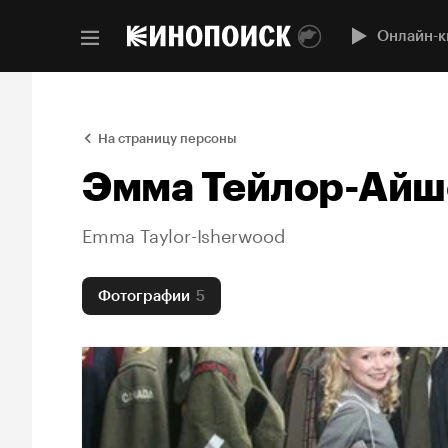
Онлайн-к
На страницу персоны
Эмма Тейлор-Айш
Emma Taylor-Isherwood
Фотографии
5