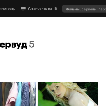
инотеатр
Установить на ТВ
ервуд
5