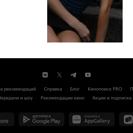
а рекомендаций
Справка
Блог
Кинопоиск PRO
П
Передачи и шоу
Рекомендации кино
Акции и подписка