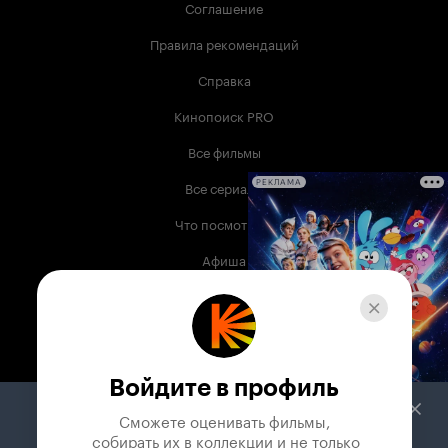
Соглашение
Правила рекомендаций
Справка
Кинопоиск PRO
Все фильмы
Все сериалы
РЕКЛАМА
Что посмотреть
Афиша
Музыка
Телепрограмма
Книги
Войдите в профиль
Служба поддержки
Сможете оценивать фильмы,

 собирать их в коллекции и не только