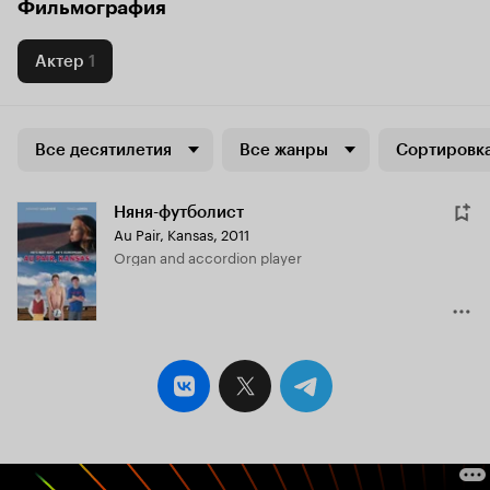
Фильмография
Актер
1
Все десятилетия
Все жанры
Сортировка
Няня-футболист
Au Pair, Kansas
,
2011
Organ and accordion player