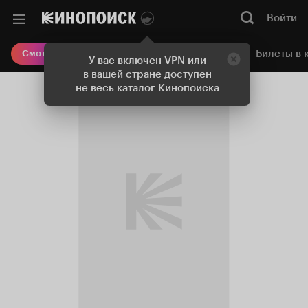
Войти
Онлайн-кинотеатр
Билеты в 
Смотреть кино
У вас включен VPN или
в вашей стране доступен
не весь каталог Кинопоиска