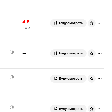
6.2
оценок
Рейтинг
2
4.8
Буду смотреть
2 015
Кинопоиска
015
4.8
оценок
—
Буду смотреть
—
Буду смотреть
—
Буду смотреть