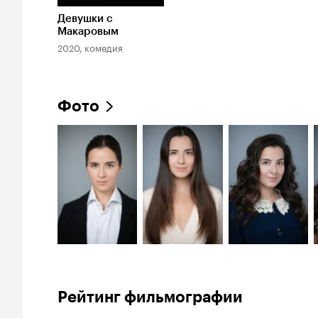
Девушки с
Макаровым
2020, комедия
Фото
Рейтинг фильмографии