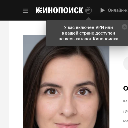
Онлайн-к
У вас включен VPN или
в вашей стране доступен
не весь каталог Кинопоиска
О
Ка
Да
Ме