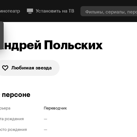
инотеатр
Установить на ТВ
Андрей Польских
Любимая звезда
 персоне
рьера
Переводчик
та рождения
—
сто рождения
—