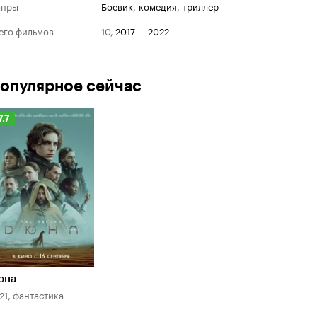
анры
боевик
,
комедия
,
триллер
его фильмов
10
,
2017
—
2022
опулярное сейчас
Рейтинг
7.7
Кинопоиска
.7
юна
21, фантастика