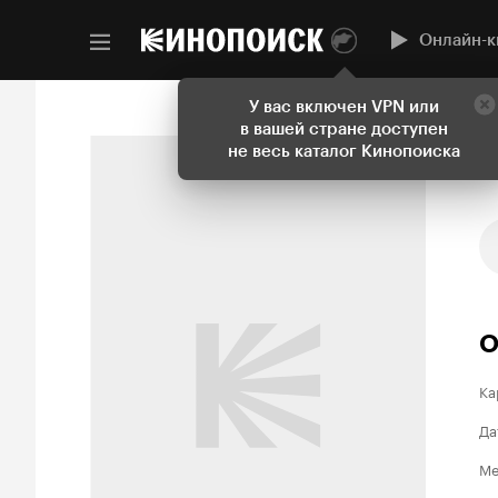
Онлайн-к
У вас включен VPN или
в вашей стране доступен
не весь каталог Кинопоиска
О
Ка
Да
Ме