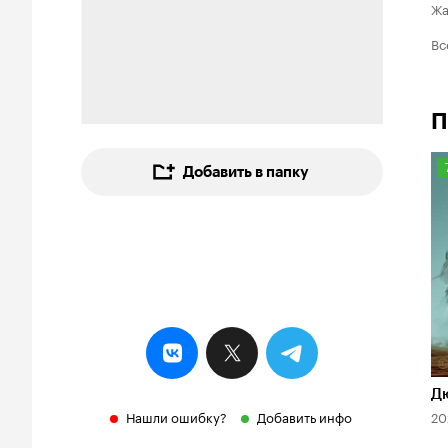
Ж
Вс
П
Добавить в папку
7
Д
Нашли ошибку?
Добавить инфо
20