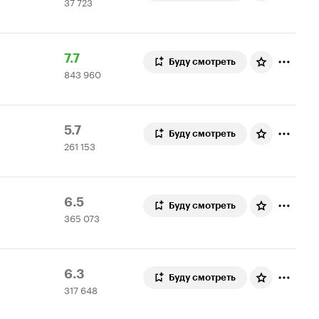
37 723
Кинопоиска
723
6.2
оценки
Рейтинг
843
7.7
Буду смотреть
843 960
Кинопоиска
960
7.7
оценок
Рейтинг
261
5.7
Буду смотреть
261 153
Кинопоиска
153
5.7
оценки
Рейтинг
365
6.5
Буду смотреть
365 073
Кинопоиска
073
6.5
оценки
Рейтинг
317
6.3
Буду смотреть
317 648
Кинопоиска
648
6.3
оценок