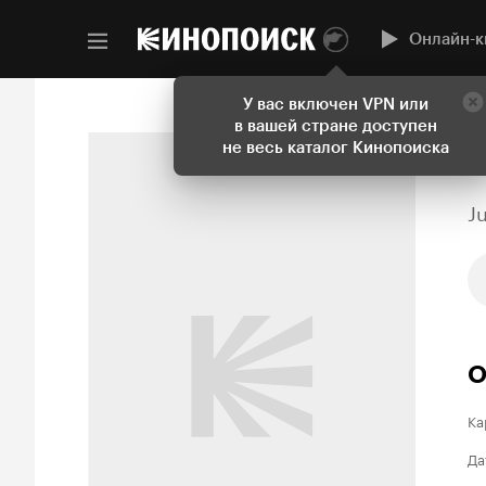
Онлайн-к
У вас включен VPN или
в вашей стране доступен
не весь каталог Кинопоиска
J
О
Ка
Да