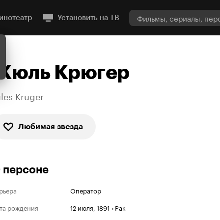
инотеатр
Установить на ТВ
Жюль Крюгер
ules Kruger
Любимая звезда
 персоне
рьера
Оператор
та рождения
12 июля
,
1891
•
Рак