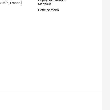
s-Rhin
,
France
]
Мартина
Пепе ле Моко