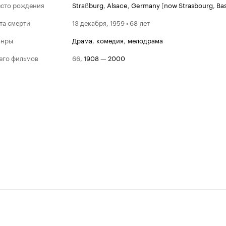
сто рождения
Stra
ß
burg
,
Alsace
,
Germany
[
now Strasbourg
,
Ba
та смерти
13 декабря, 1959 • 68 лет
анры
драма
,
комедия
,
мелодрама
его фильмов
66
,
1908
—
2000