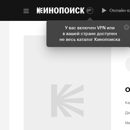
Онлайн-к
У вас включен VPN или
в вашей стране доступен
не весь каталог Кинопоиска
О
Ка
Да
Ме