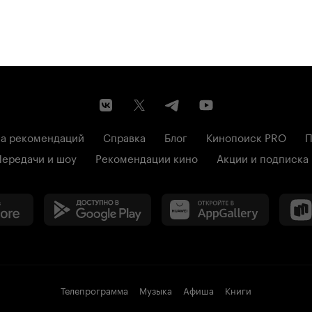
а рекомендаций
Справка
Блог
Кинопоиск PRO
П
Передачи и шоу
Рекомендации кино
Акции и подписка
Телепрограмма
Музыка
Афиша
Книги