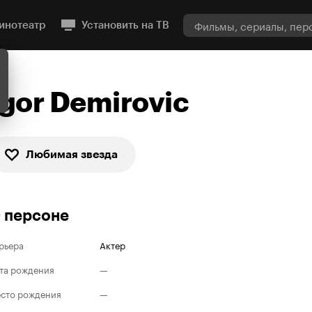
инотеатр
Установить на ТВ
Igor Demirovic
Любимая звезда
 персоне
рьера
Актер
та рождения
—
сто рождения
—