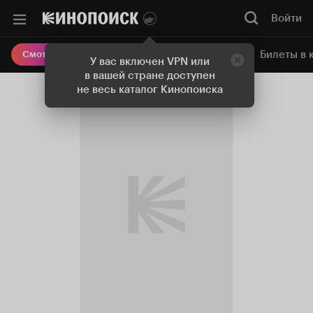
Войти
Онлайн-кинотеатр
Билеты в 
Смотреть кино
У вас включен VPN или
в вашей стране доступен
не весь каталог Кинопоиска