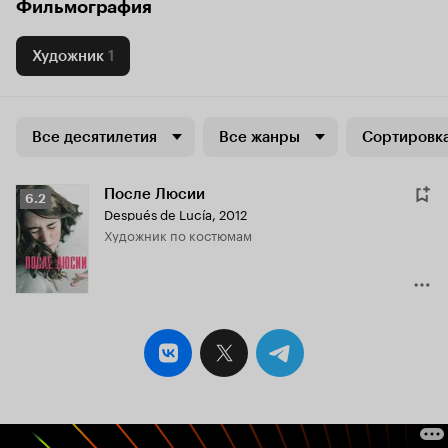
Фильмография
Художник
1
Все десятилетия
Все жанры
Сортировка
После Люсии
Рейтинг
6.2
Después de Lucía
,
2012
Кинопоиска
Художник по костюмам
6.2