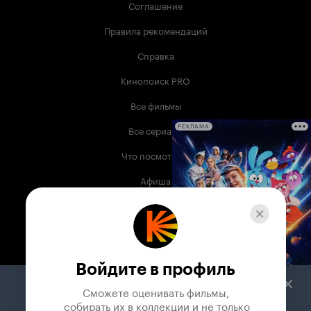
Соглашение
Правила рекомендаций
Справка
Кинопоиск PRO
Все фильмы
Все сериалы
РЕКЛАМА
Что посмотреть
Афиша
Музыка
Телепрограмма
Книги
Войдите в профиль
Служба поддержки
Сможете оценивать фильмы,

 собирать их в коллекции и не только