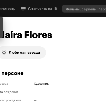
инотеатр
Установить на ТВ
Maíra Flores
Любимая звезда
 персоне
рьера
Художник
та рождения
—
сто рождения
—