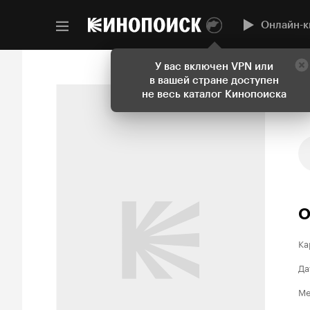
Онлайн-к
У вас включен VPN или
в вашей стране доступен
не весь каталог Кинопоиска
О
Ка
Да
Ме