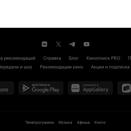
а рекомендаций
Справка
Блог
Кинопоиск PRO
П
Передачи и шоу
Рекомендации кино
Акции и подписка
Телепрограмма
Музыка
Афиша
Книги