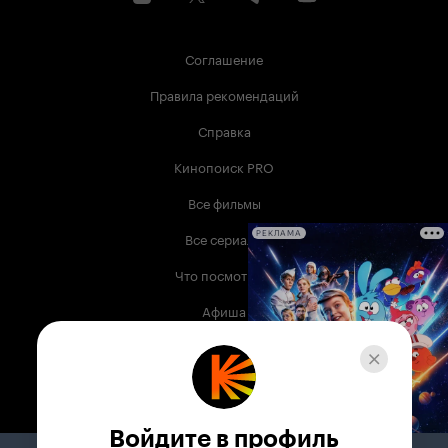
Соглашение
Правила рекомендаций
Справка
Кинопоиск PRO
Все фильмы
Все сериалы
РЕКЛАМА
Что посмотреть
Афиша
Музыка
Телепрограмма
Книги
Войдите в профиль