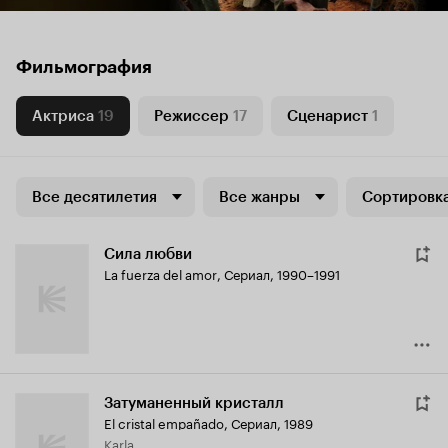
Фильмография
Актриса
19
Режиссер
17
Сценарист
1
Все десятилетия
Все жанры
Сортировка
Сила любви
La fuerza del amor
,
Сериал, 1990–1991
Затуманенный кристалл
El cristal empañado
,
Сериал, 1989
Karla