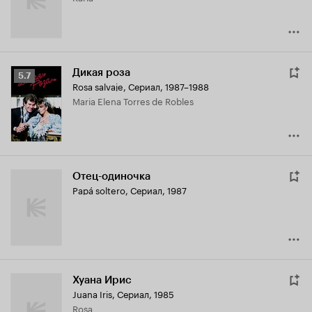
Дикая роза
Рейтинг
5.7
Rosa salvaje
,
Сериал, 1987–1988
Кинопоиска
Maria Elena Torres de Robles
5.7
Отец-одиночка
Papá soltero
,
Сериал, 1987
Хуана Ирис
Juana Iris
,
Сериал, 1985
Rosa