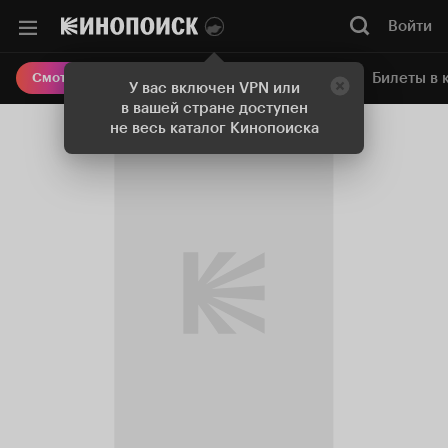
Войти
Онлайн-кинотеатр
Билеты в 
Смотреть кино
У вас включен VPN или
в вашей стране доступен
не весь каталог Кинопоиска