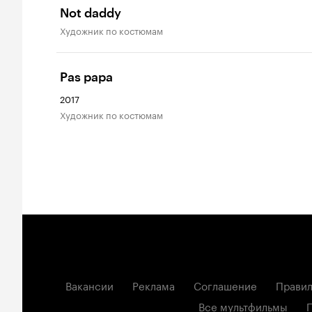
Not daddy
Художник по костюмам
Pas papa
2017
Художник по костюмам
Вакансии
Реклама
Соглашение
Правил
Все мультфильмы