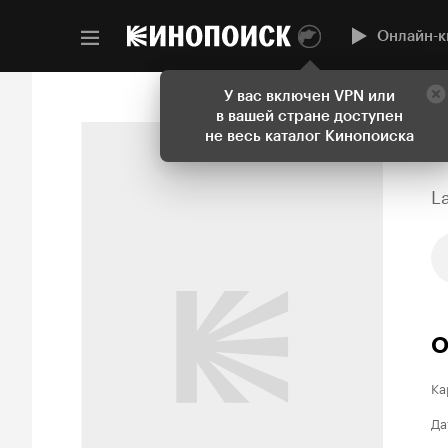
Онлайн-к
У вас включен VPN или
в вашей стране доступен
не весь каталог Кинопоиска
L
О
Ка
Да