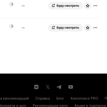
—
Буду смотреть
—
Буду смотреть
а рекомендаций
Справка
Блог
Кинопоиск PRO
П
Передачи и шоу
Рекомендации кино
Акции и подписка