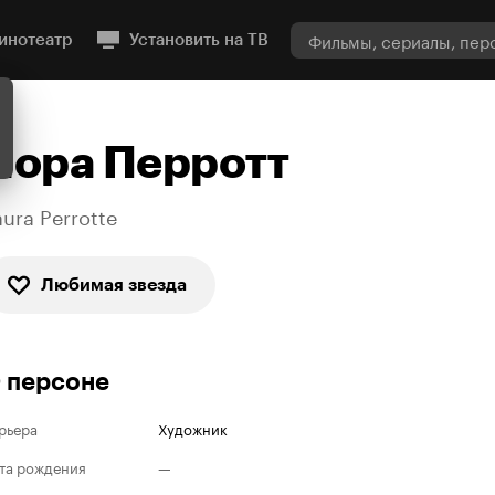
инотеатр
Установить на ТВ
Лора Перротт
aura Perrotte
Любимая звезда
 персоне
рьера
Художник
та рождения
—