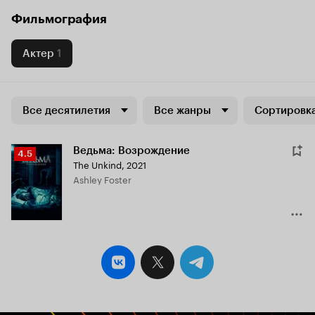
Фильмография
Актер
1
Все десятилетия
Все жанры
Сортировка
Ведьма: Возрождение
Рейтинг
4.5
The Unkind
,
2021
Кинопоиска
Ashley Foster
4.5