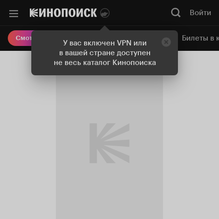
Войти
Онлайн-кинотеатр
Билеты в 
Смотреть кино
У вас включен VPN или
в вашей стране доступен
не весь каталог Кинопоиска