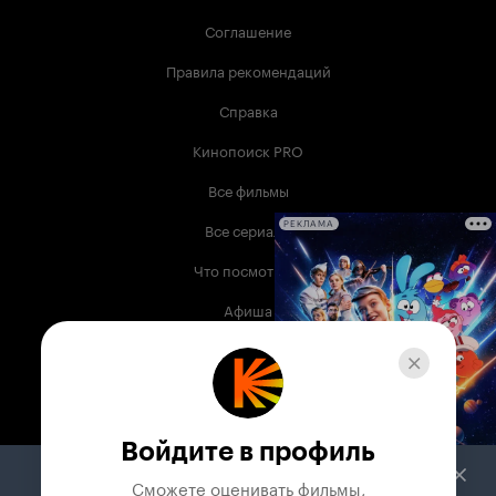
Соглашение
Правила рекомендаций
Справка
Кинопоиск PRO
Все фильмы
Все сериалы
РЕКЛАМА
Что посмотреть
Афиша
Музыка
Телепрограмма
Книги
Войдите в профиль
Служба поддержки
Сможете оценивать фильмы,
