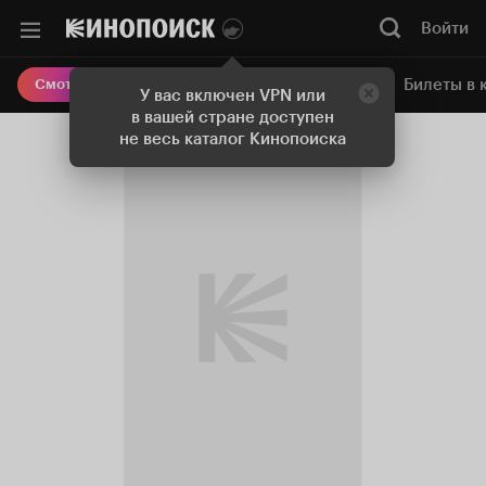
Войти
Онлайн-кинотеатр
Билеты в 
Смотреть кино
У вас включен VPN или
в вашей стране доступен
не весь каталог Кинопоиска