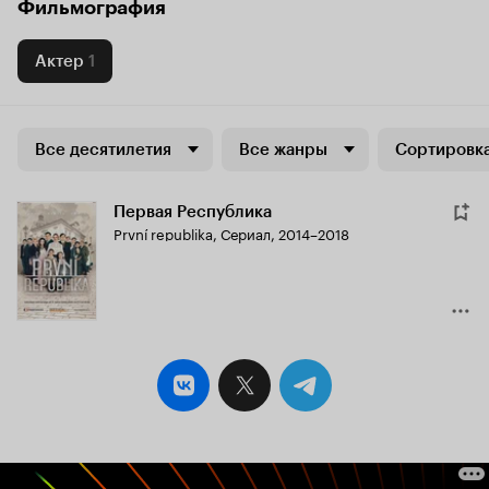
Фильмография
Актер
1
Все десятилетия
Все жанры
Сортировка
Первая Республика
První republika
,
Сериал, 2014–2018