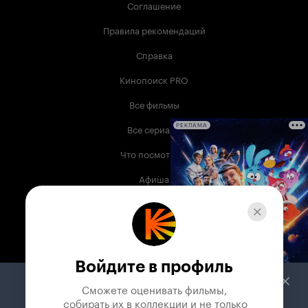
Соглашение
Правила рекомендаций
Справка
Кинопоиск PRO
Все фильмы
Все сериалы
РЕКЛАМА
Что посмотреть
Афиша
Музыка
Телепрограмма
Книги
Войдите в профиль
Служба поддержки
Сможете оценивать фильмы,

 собирать их в коллекции и не только