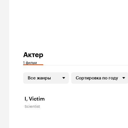
Актер
1 фильм
Все жанры
Сортировка по году
I, Victim
Scientist