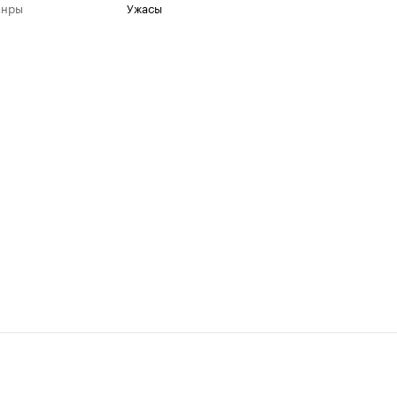
анры
ужасы