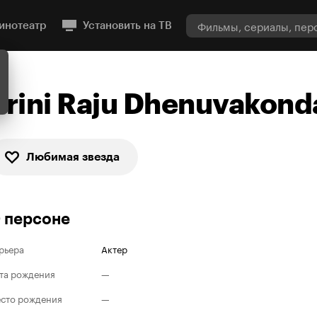
инотеатр
Установить на ТВ
Srini Raju Dhenuvakond
Любимая звезда
 персоне
рьера
Актер
та рождения
—
сто рождения
—