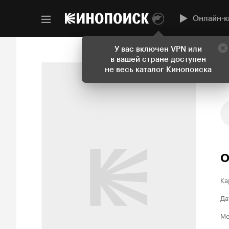
Онлайн-к
У вас включен VPN или
в вашей стране доступен
не весь каталог Кинопоиска
О
Ка
Да
Ме