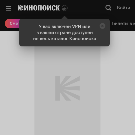
Войти
Онлайн-кинотеатр
Билеты в 
Смотреть кино
У вас включен VPN или
в вашей стране доступен
не весь каталог Кинопоиска