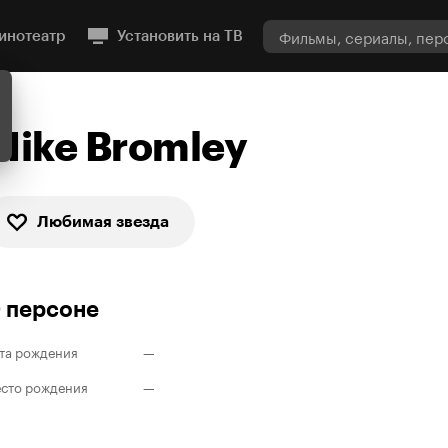
инотеатр
Установить на ТВ
Mike Bromley
Любимая звезда
 персоне
та рождения
—
сто рождения
—