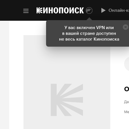
Онлайн-к
У вас включен VPN или
в вашей стране доступен
не весь каталог Кинопоиска
О
Да
Ме